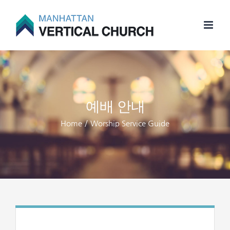
Skip
to
content
예배 안내
Home
/
Worship Service Guide