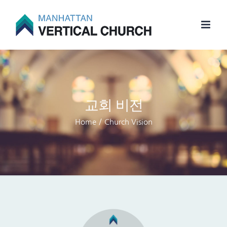
Skip
to
content
교회 비전
Home
/
Church Vision