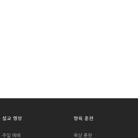
설교 영상
양육 훈련
주일 예배
묵상 훈련