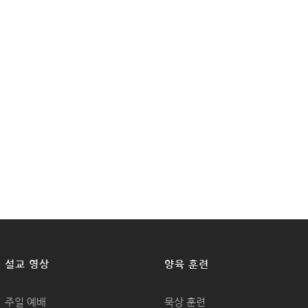
설교 영상
양육 훈련
주일 예배
묵상 훈련