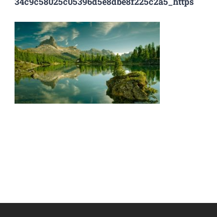
34c9c58025c05396d5e8dbe8f225c2a5_https