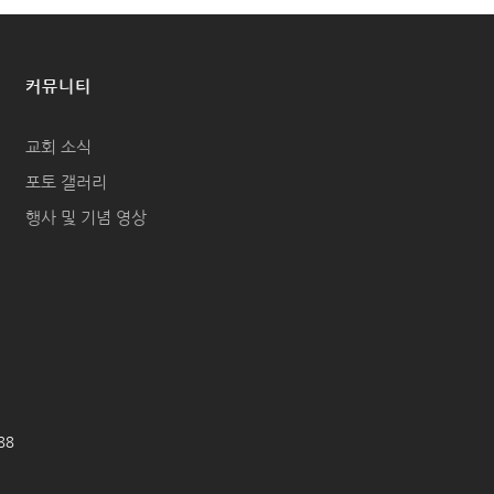
커뮤니티
교회 소식
포토 갤러리
행사 및 기념 영상
688