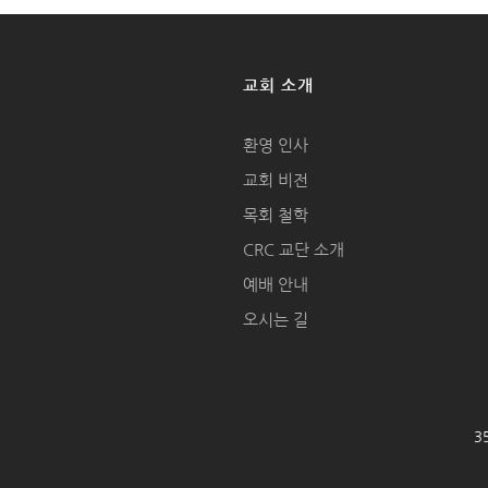
교회 소개
환영 인사
교회 비전
목회 철학
CRC 교단 소개
예배 안내
오시는 길
35