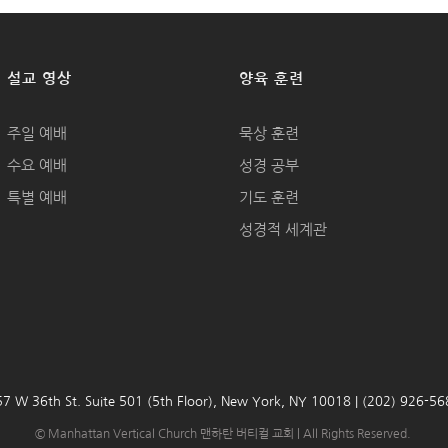
설교 영상
양육 훈련
주일 예배
묵상 훈련
수요 예배
성경 공부
특별 예배
기도 훈련
성경적 세계관
7 W 36th St. Suite 501 (5th Floor), New York, NY 10018 | (202) 926-5
© Manhattan Vertical Church 맨하탄 버티컬 교회 | All Rights Reserved.