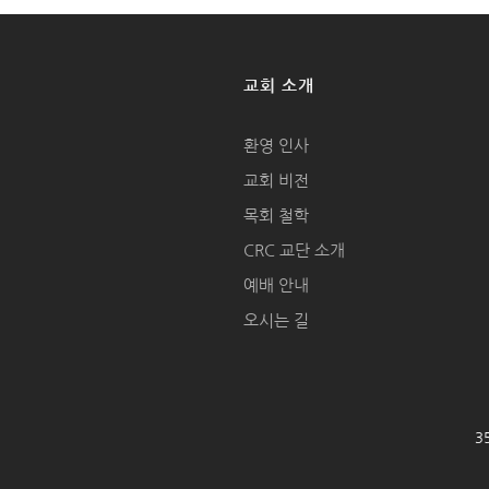
교회 소개
환영 인사
교회 비전
목회 철학
CRC 교단 소개
예배 안내
오시는 길
35