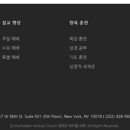
설교 영상
양육 훈련
주일 예배
묵상 훈련
수요 예배
성경 공부
특별 예배
기도 훈련
성경적 세계관
7 W 36th St. Suite 501 (5th Floor), New York, NY 10018 | (202) 926-5
© Manhattan Vertical Church 맨하탄 버티컬 교회 | All Rights Reserved.