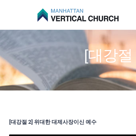
Skip
to
content
[대강절
[대강절 2] 위대한 대제사장이신 예수