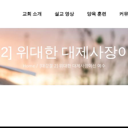
교회 소개
설교 영상
양육 훈련
커
 2] 위대한 대제사장
Home
/
[대강절 2] 위대한 대제사장이신 예수