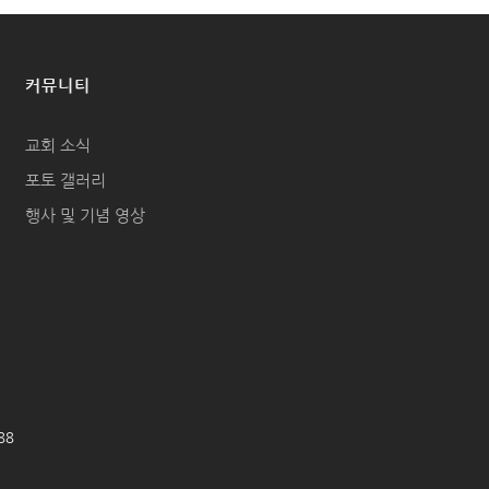
커뮤니티
교회 소식
포토 갤러리
행사 및 기념 영상
688