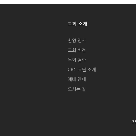
교회 소개
환영 인사
교회 비전
목회 철학
CRC 교단 소개
예배 안내
오시는 길
35