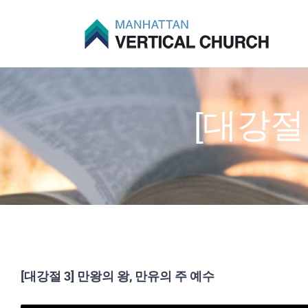
Skip
to
content
[대강절
[대강절 3] 만왕의 왕, 만유의 주 예수