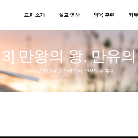
교회 소개
설교 영상
양육 훈련
커
 3] 만왕의 왕, 만유의
Home
/
[대강절 3] 만왕의 왕, 만유의 주 예수