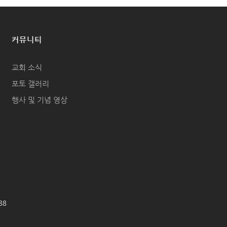
커뮤니티
교회 소식
포토 갤러리
행사 및 기념 영상
688