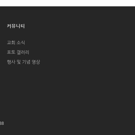
커뮤니티
교회 소식
포토 갤러리
행사 및 기념 영상
688