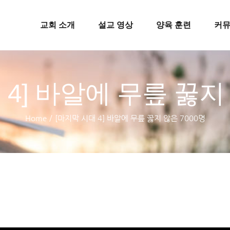
교회 소개
설교 영상
양육 훈련
커
 4] 바알에 무릎 꿇지 
Home
/
[마지막 시대 4] 바알에 무릎 꿇지 않은 7000명