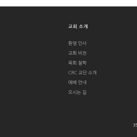
교회 소개
환영 인사
교회 비전
목회 철학
CRC 교단 소개
예배 안내
오시는 길
35