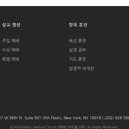
설교 영상
양육 훈련
주일 예배
묵상 훈련
수요 예배
성경 공부
특별 예배
기도 훈련
성경적 세계관
7 W 36th St. Suite 501 (5th Floor), New York, NY 10018 | (202) 926-5
© Manhattan Vertical Church 맨하탄 버티컬 교회 | All Rights Reserved.