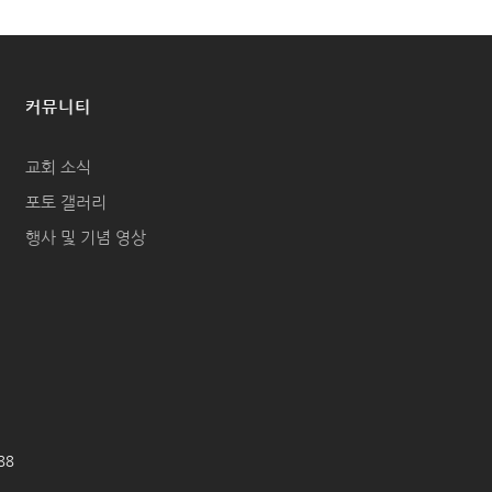
커뮤니티
교회 소식
포토 갤러리
행사 및 기념 영상
688