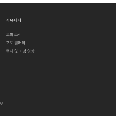
커뮤니티
교회 소식
포토 갤러리
행사 및 기념 영상
688