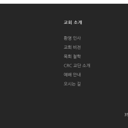
교회 소개
환영 인사
교회 비전
목회 철학
CRC 교단 소개
예배 안내
오시는 길
35