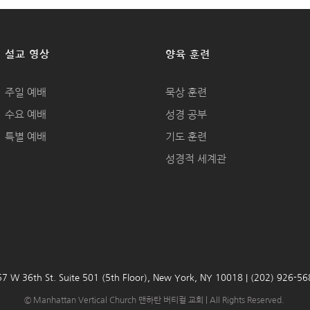
설교 영상
양육 훈련
주일 예배
묵상 훈련
수요 예배
성경 공부
특별 예배
기도 훈련
성경적 세계관
7 W 36th St. Suite 501 (5th Floor), New York, NY 10018 | (202) 926-5
© Manhattan Vertical Church 맨하탄 버티컬 교회 | All Rights Reserved.