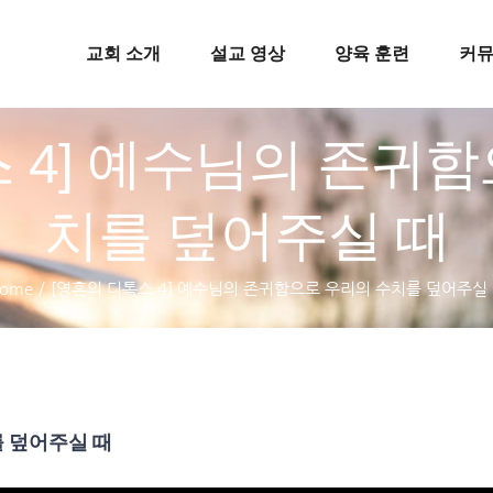
교회 소개
설교 영상
양육 훈련
커
 4] 예수님의 존귀
치를 덮어주실 때
ome
/
[영혼의 디톡스 4] 예수님의 존귀함으로 우리의 수치를 덮어주실
를 덮어주실 때