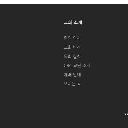
교회 소개
환영 인사
교회 비전
목회 철학
CRC 교단 소개
예배 안내
오시는 길
35