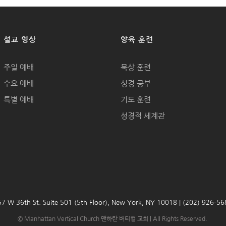
설교 영상
양육 훈련
주일 예배
묵상 훈련
수요 예배
성경 공부
특별 예배
기도 훈련
성경적 세계관
7 W 36th St. Suite 501 (5th Floor), New York, NY 10018 | (202) 926-5
© Manhattan Vertical Church 맨하탄 버티컬 교회 | All Rights Reserved.