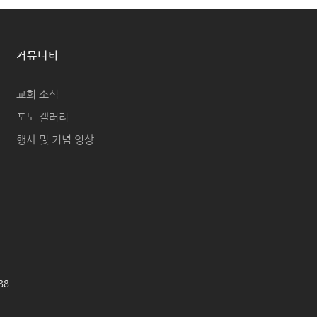
커뮤니티
교회 소식
포토 갤러리
행사 및 기념 영상
688