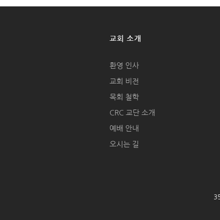
교회 소개
환영 인사
교회 비전
목회 철학
CRC 교단 소개
예배 안내
오시는 길
35