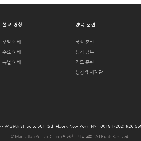
설교 영상
양육 훈련
주일 예배
묵상 훈련
수요 예배
성경 공부
특별 예배
기도 훈련
성경적 세계관
7 W 36th St. Suite 501 (5th Floor), New York, NY 10018 | (202) 926-5
© Manhattan Vertical Church 맨하탄 버티컬 교회 | All Rights Reserved.