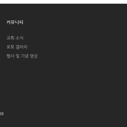
커뮤니티
교회 소식
포토 갤러리
행사 및 기념 영상
688