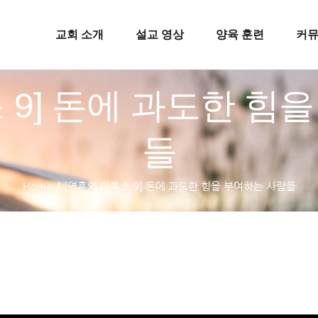
교회 소개
설교 영상
양육 훈련
커
 9] 돈에 과도한 힘
들
Home
/
[영혼의 디톡스 9] 돈에 과도한 힘을 부여하는 사람들