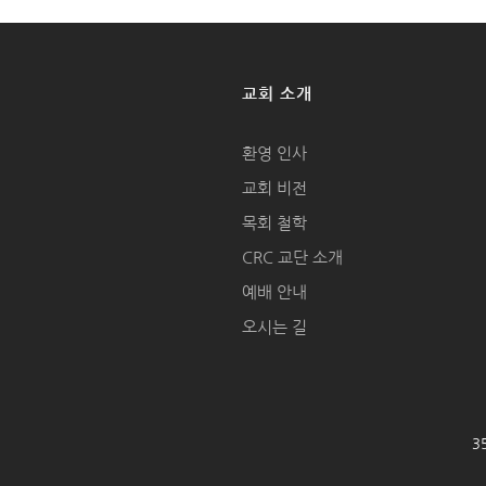
교회 소개
환영 인사
교회 비전
목회 철학
CRC 교단 소개
예배 안내
오시는 길
35