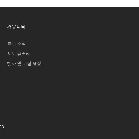
커뮤니티
교회 소식
포토 갤러리
행사 및 기념 영상
688