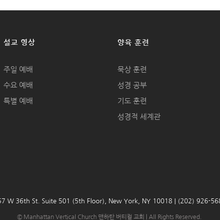
설교 영상
양육 훈련
주일 예배
묵상 훈련
수요 예배
성경 공부
특별 예배
기도 훈련
성경적 세계관
7 W 36th St. Suite 501 (5th Floor), New York, NY 10018 | (202) 926-5
© Manhattan Vertical Church 맨하탄 버티컬 교회 | All Rights Reserved.