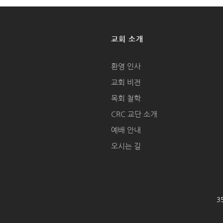
교회 소개
환영 인사
교회 비전
목회 철학
CRC 교단 소개
예배 안내
오시는 길
35