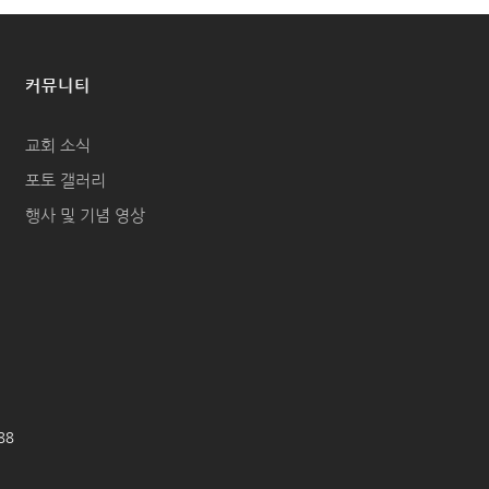
커뮤니티
교회 소식
포토 갤러리
행사 및 기념 영상
688