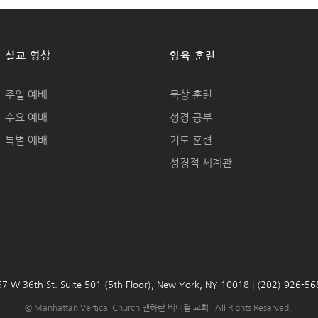
설교 영상
양육 훈련
주일 예배
묵상 훈련
수요 예배
성경 공부
특별 예배
기도 훈련
성경적 세계관
7 W 36th St. Suite 501 (5th Floor), New York, NY 10018 | (202) 926-5
© Manhattan Vertical Church 맨하탄 버티컬 교회 | All Rights Reserved.