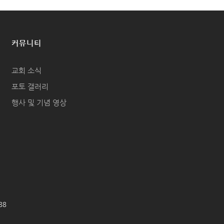
커뮤니티
교회 소식
포토 갤러리
행사 및 기념 영상
688