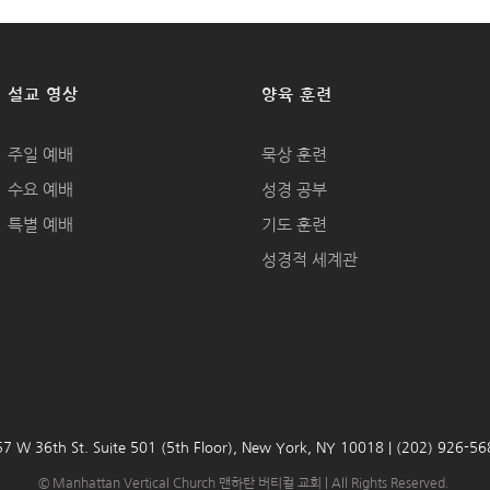
설교 영상
양육 훈련
주일 예배
묵상 훈련
수요 예배
성경 공부
특별 예배
기도 훈련
성경적 세계관
7 W 36th St. Suite 501 (5th Floor), New York, NY 10018 | (202) 926-5
© Manhattan Vertical Church 맨하탄 버티컬 교회 | All Rights Reserved.