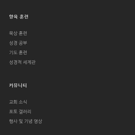
양육 훈련
묵상 훈련
성경 공부
기도 훈련
성경적 세계관
커뮤니티
교회 소식
포토 갤러리
행사 및 기념 영상