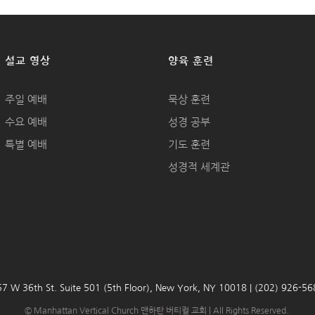
설교 영상
양육 훈련
주일 예배
묵상 훈련
수요 예배
성경 공부
특별 예배
기도 훈련
성경적 세계관
7 W 36th St. Suite 501 (5th Floor), New York, NY 10018 | (202) 926-5
© Manhattan Vertical Church 맨하탄 버티컬 교회 | All Rights Reserved.