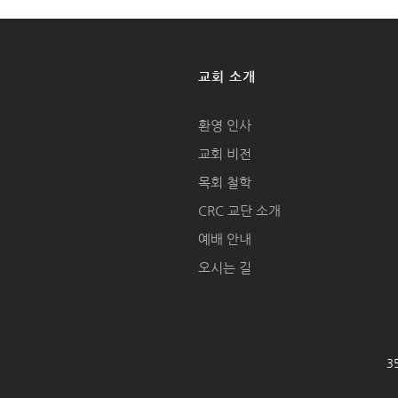
교회 소개
환영 인사
교회 비전
목회 철학
CRC 교단 소개
예배 안내
오시는 길
35