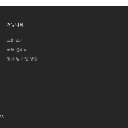
커뮤니티
교회 소식
포토 갤러리
행사 및 기념 영상
688