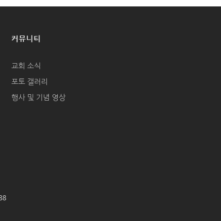
커뮤니티
교회 소식
포토 갤러리
행사 및 기념 영상
688