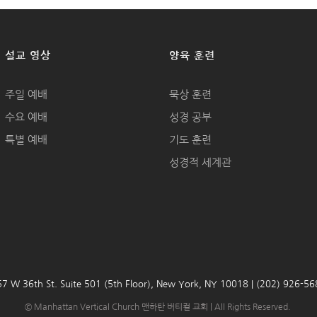
설교 영상
양육 훈련
주일 예배
묵상 훈련
수요 예배
성경 공부
특별 예배
기도 훈련
성경적 세계관
7 W 36th St. Suite 501 (5th Floor), New York, NY 10018 | (202) 926-5
© Manhattan Vertical Church 맨하탄 버티컬 교회 | All Rights Reserved.