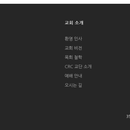
교회 소개
환영 인사
교회 비전
목회 철학
CRC 교단 소개
예배 안내
오시는 길
35