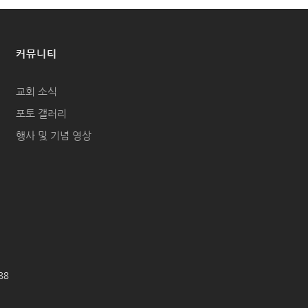
커뮤니티
교회 소식
포토 갤러리
행사 및 기념 영상
688