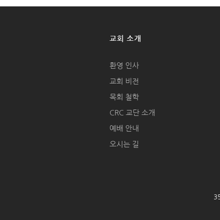
교회 소개
환영 인사
교회 비전
목회 철학
CRC 교단 소개
예배 안내
오시는 길
35