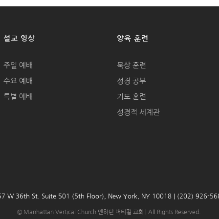
설교 영상
양육 훈련
주일 예배
묵상 훈련
수요 예배
성경 공부
특별 예배
기도 훈련
성경적 세계관
7 W 36th St. Suite 501 (5th Floor), New York, NY 10018 | (202) 926-5
© Manhattan Vertical Church 맨하탄 버티컬 교회 | All Rights Reserved.