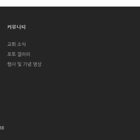
커뮤니티
교회 소식
포토 갤러리
행사 및 기념 영상
688