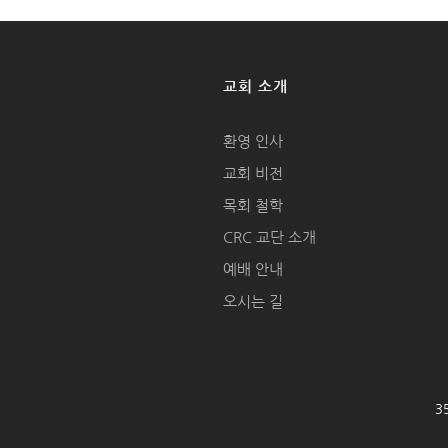
교회 소개
환영 인사
교회 비전
목회 철학
CRC 교단 소개
예배 안내
오시는 길
35