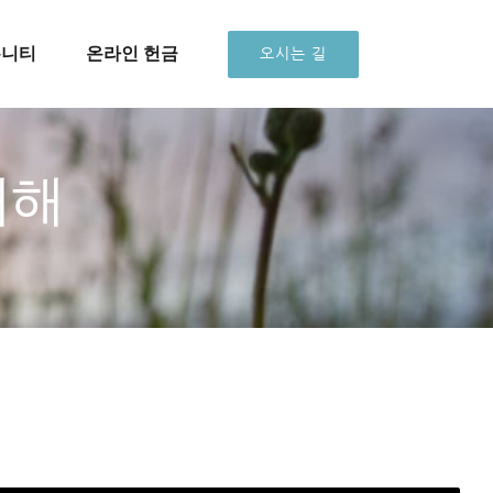
뮤니티
온라인 헌금
오시는 길
새해