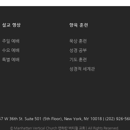
설교 영상
양육 훈련
주일 예배
묵상 훈련
수요 예배
성경 공부
특별 예배
기도 훈련
성경적 세계관
7 W 36th St. Suite 501 (5th Floor), New York, NY 10018 | (202) 926-5
© Manhattan Vertical Church 맨하탄 버티컬 교회 | All Rights Reserved.