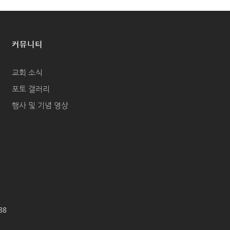
커뮤니티
교회 소식
포토 갤러리
행사 및 기념 영상
688