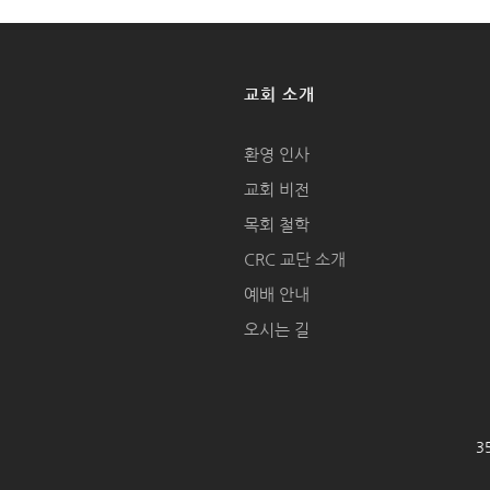
교회 소개
환영 인사
교회 비전
목회 철학
CRC 교단 소개
예배 안내
오시는 길
35