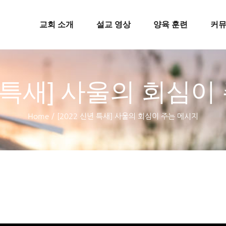
교회 소개
설교 영상
양육 훈련
커
년 특새] 사울의 회심
Home
/
[2022 신년 특새] 사울의 회심이 주는 메시지