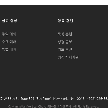
설교 영상
양육 훈련
주일 예배
묵상 훈련
수요 예배
성경 공부
특별 예배
기도 훈련
성경적 세계관
7 W 36th St. Suite 501 (5th Floor), New York, NY 10018 | (202) 926-5
© Manhattan Vertical Church 맨하탄 버티컬 교회 | All Rights Reserved.