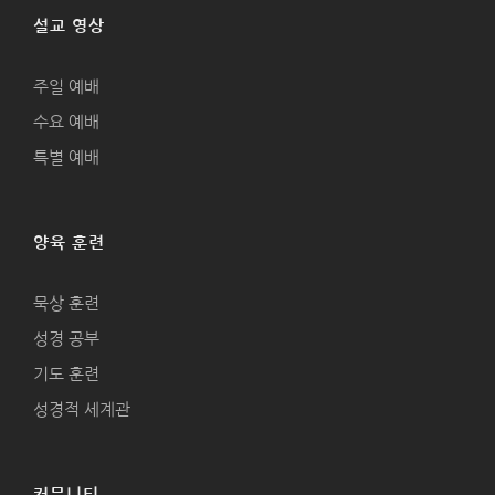
설교 영상
주일 예배
수요 예배
특별 예배
양육 훈련
묵상 훈련
성경 공부
기도 훈련
성경적 세계관
커뮤니티