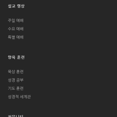
설교 영상
주일 예배
수요 예배
특별 예배
양육 훈련
묵상 훈련
성경 공부
기도 훈련
성경적 세계관
커뮤니티