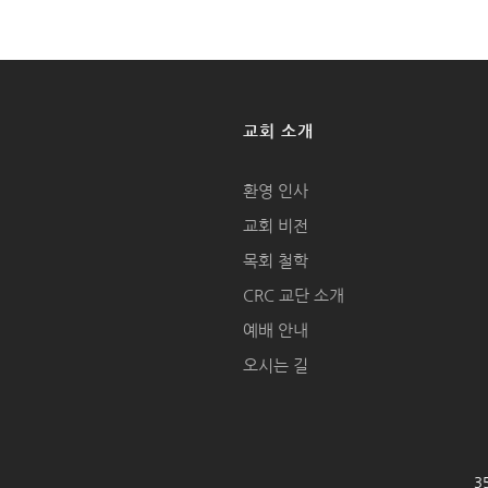
교회 소개
환영 인사
교회 비전
목회 철학
CRC 교단 소개
예배 안내
오시는 길
35