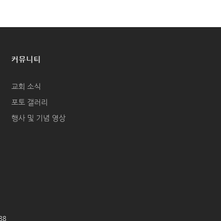
커뮤니티
교회 소식
포토 갤러리
행사 및 기념 영상
688