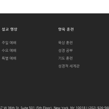
설교 영상
양육 훈련
주일 예배
묵상 훈련
수요 예배
성경 공부
특별 예배
기도 훈련
성경적 세계관
7 W 36th St. Suite 501 (5th Floor), New York, NY 10018 | (202) 926-5