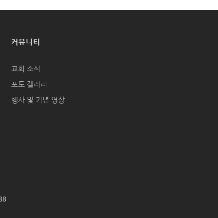
커뮤니티
교회 소식
포토 갤러리
행사 및 기념 영상
688