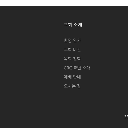
교회 소개
환영 인사
교회 비전
목회 철학
CRC 교단 소개
예배 안내
오시는 길
35