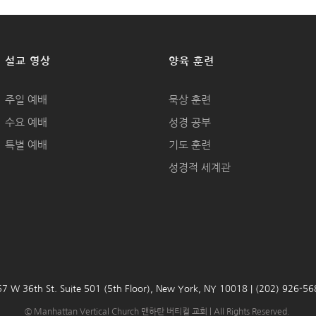
설교 영상
양육 훈련
주일 예배
묵상 훈련
수요 예배
성경 공부
특별 예배
기도 훈련
성경적 세계관
7 W 36th St. Suite 501 (5th Floor), New York, NY 10018 | (202) 926-5
© Manhattan Vertical Church 맨하탄 버티컬 교회 | All Rights Reserved.