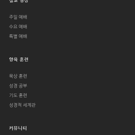
설교 영상
주일 예배
수요 예배
특별 예배
양육 훈련
묵상 훈련
성경 공부
기도 훈련
성경적 세계관
커뮤니티