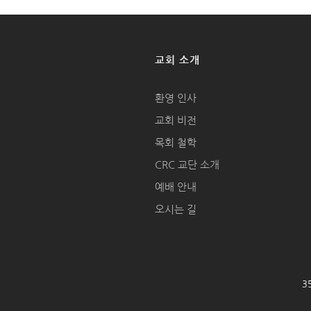
교회 소개
환영 인사
교회 비전
목회 철학
CRC 교단 소개
예배 안내
오시는 길
35