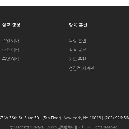
설교 영상
양육 훈련
주일 예배
묵상 훈련
수요 예배
성경 공부
특별 예배
기도 훈련
성경적 세계관
7 W 36th St. Suite 501 (5th Floor), New York, NY 10018 | (202) 926-5
© Manhattan Vertical Church 맨하탄 버티컬 교회 | All Rights Reserved.