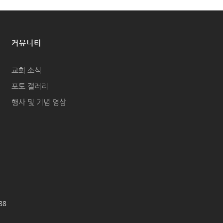
커뮤니티
교회 소식
포토 갤러리
행사 및 기념 영상
688