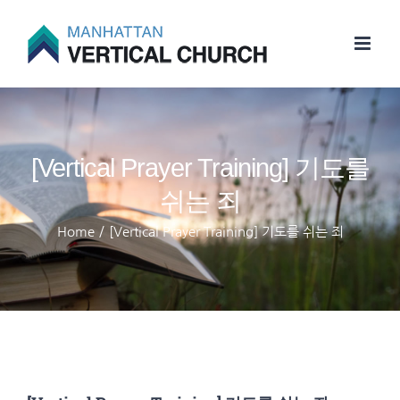
Skip
to
content
[Vertical Prayer Training] 기도를
쉬는 죄
Home
/
[Vertical Prayer Training] 기도를 쉬는 죄