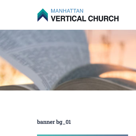
Skip
to
content
banner bg_01