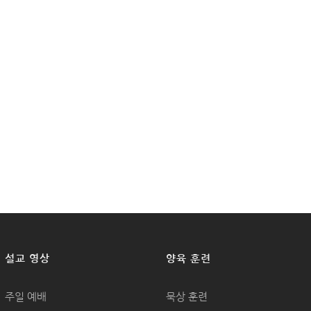
설교 영상
양육 훈련
주일 예배
묵상 훈련