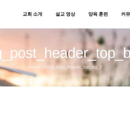
교회 소개
설교 영상
양육 훈련
커
g_post_header_top_
Home
/
blog_post_header_top_bg_1