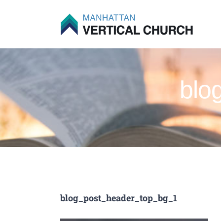
Skip
to
content
blo
blog_post_header_top_bg_1