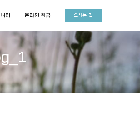
뮤니티
온라인 헌금
오시는 길
bg_1