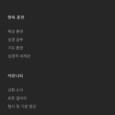
양육 훈련
묵상 훈련
성경 공부
기도 훈련
성경적 세계관
커뮤니티
교회 소식
포토 갤러리
행사 및 기념 영상