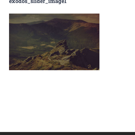
exodos_slider_image1