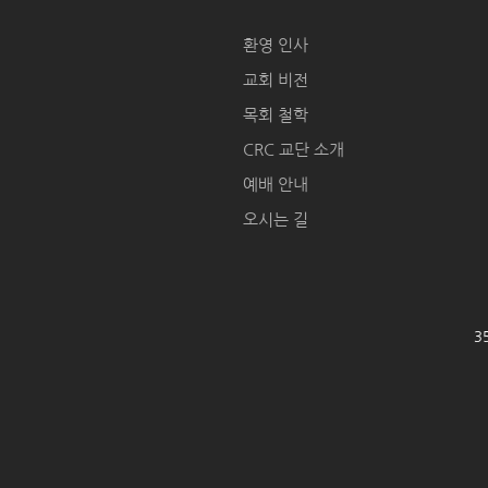
환영 인사
교회 비전
목회 철학
CRC 교단 소개
예배 안내
오시는 길
35