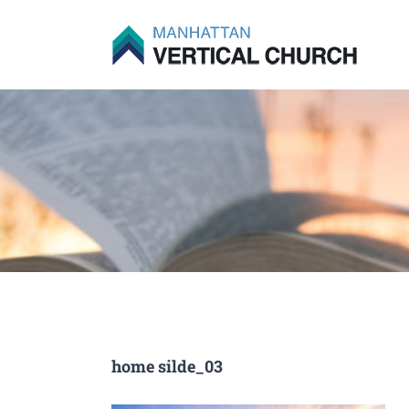
Skip
to
content
home silde_03