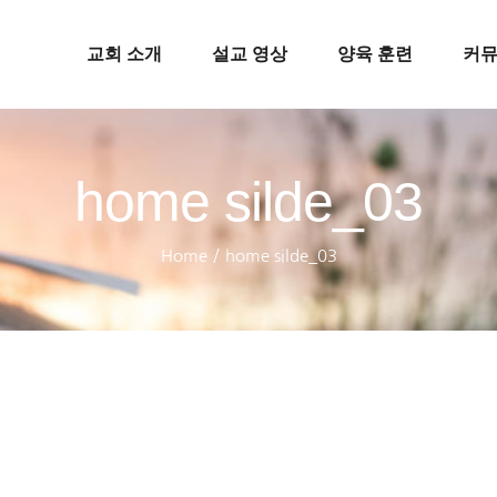
교회 소개
설교 영상
양육 훈련
커
home silde_03
Home
/
home silde_03