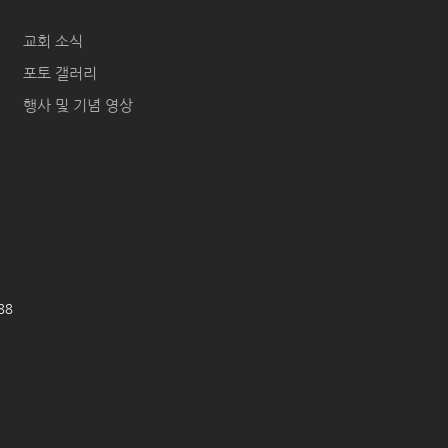
교회 소식
포토 갤러리
행사 및 기념 영상
688