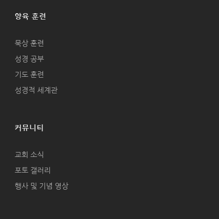
양육 훈련
묵상 훈련
성경 공부
기도 훈련
성경적 세계관
커뮤니티
교회 소식
포토 갤러리
행사 및 기념 영상