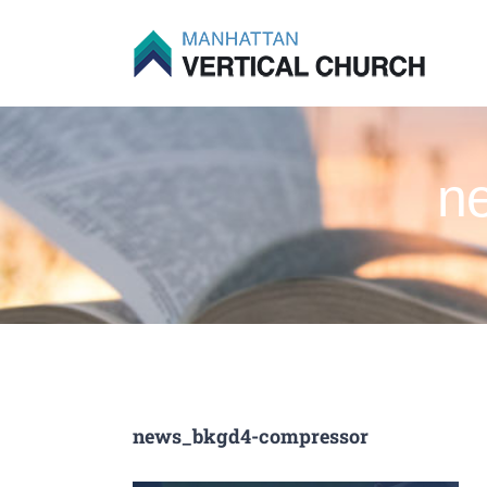
Skip
to
content
n
news_bkgd4-compressor