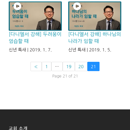
[다니엘서 강해] 두려움이
[다니엘서 강해] 하나님의
엄습할 때
나라가 임할 때
신년 특새 | 2019. 1. 7.
신년 특새 | 2019. 1. 5.
«
1
…
19
20
21
Page 21 of 21
교회 소개