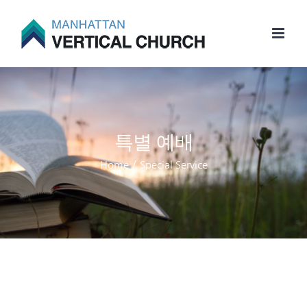
Skip
to
content
특별 예배
Home
/
Special Service