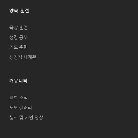
양육 훈련
묵상 훈련
성경 공부
기도 훈련
성경적 세계관
커뮤니티
교회 소식
포토 갤러리
행사 및 기념 영상