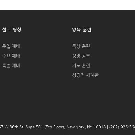
설교 영상
양육 훈련
주일 예배
묵상 훈련
수요 예배
성경 공부
특별 예배
기도 훈련
성경적 세계관
7 W 36th St. Suite 501 (5th Floor), New York, NY 10018 | (202) 926-5