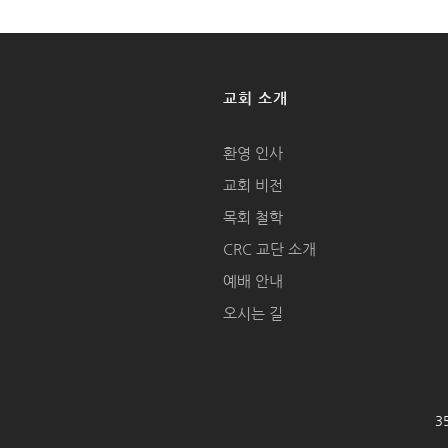
교회 소개
환영 인사
교회 비전
목회 철학
CRC 교단 소개
예배 안내
오시는 길
35