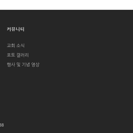
커뮤니티
교회 소식
포토 갤러리
행사 및 기념 영상
688