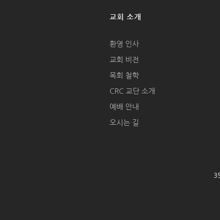
교회 소개
환영 인사
교회 비전
목회 철학
CRC 교단 소개
예배 안내
오시는 길
35