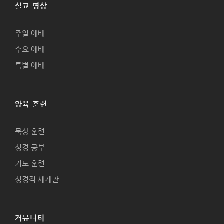
설교 영상
주일 예배
수요 예배
특별 예배
양육 훈련
묵상 훈련
성경 공부
기도 훈련
성경적 세계관
커뮤니티