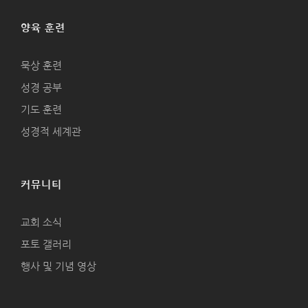
양육 훈련
묵상 훈련
성경 공부
기도 훈련
성경적 세계관
커뮤니티
교회 소식
포토 갤러리
행사 및 기념 영상