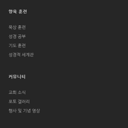
양육 훈련
묵상 훈련
성경 공부
기도 훈련
성경적 세계관
커뮤니티
교회 소식
포토 갤러리
행사 및 기념 영상