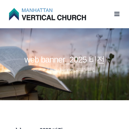
Skip
to
content
web banner_2025 비전
Home
/
web banner_2025 비전