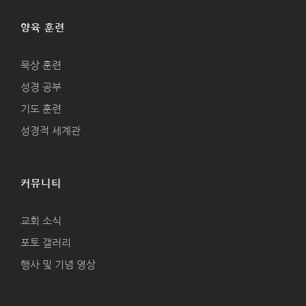
양육 훈련
묵상 훈련
성경 공부
기도 훈련
성경적 세계관
커뮤니티
교회 소식
포토 갤러리
행사 및 기념 영상