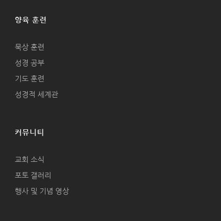
양육 훈련
묵상 훈련
성경 공부
기도 훈련
성경적 세계관
커뮤니티
교회 소식
포토 갤러리
행사 및 기념 영상