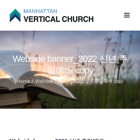
Skip
to
content
Webside banner_2022 신년 주
일예배 copy
Home
/
Webside banner_2022 신년 주일예배 copy